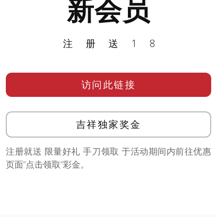
新会员
注册送18
访问此链接
吉祥独家奖金
注册就送 限量好礼 手刀领取 于活动期间内前往优惠
页面”点击领取”彩金。