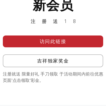
新会员
注册送18
访问此链接
吉祥独家奖金
注册就送 限量好礼 手刀领取 于活动期间内前往优惠
页面”点击领取”彩金。