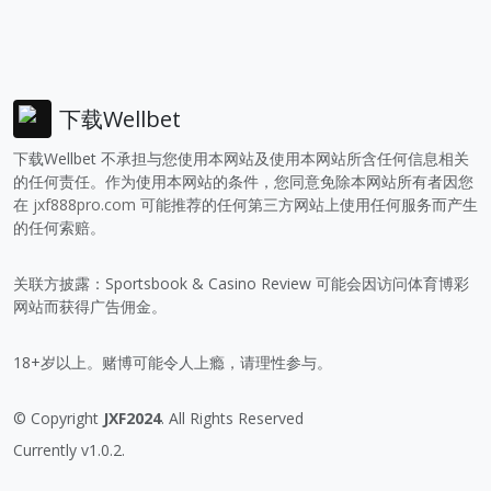
下载Wellbet
下载Wellbet 不承担与您使用本网站及使用本网站所含任何信息相关
的任何责任。作为使用本网站的条件，您同意免除本网站所有者因您
在
jxf888pro.com
可能推荐的任何第三方网站上使用任何服务而产生
的任何索赔。
关联方披露：Sportsbook & Casino Review 可能会因访问体育博彩
网站而获得广告佣金。
18+岁以上。赌博可能令人上瘾，请理性参与。
© Copyright
JXF2024
. All Rights Reserved
Currently v1.0.2.