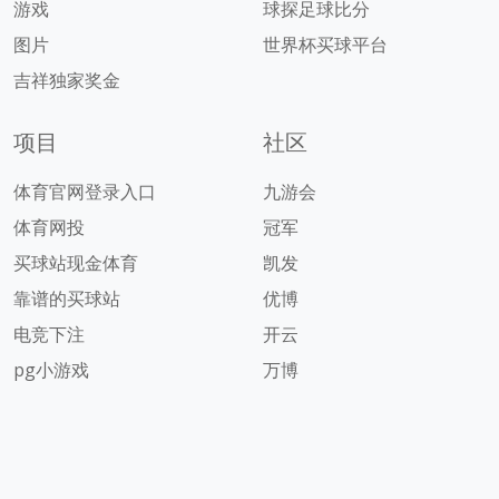
游戏
球探足球比分
图片
世界杯买球平台
吉祥独家奖金
项目
社区
体育官网登录入口
九游会
体育网投
冠军
买球站现金体育
凯发
靠谱的买球站
优博
电竞下注
开云
pg小游戏
万博