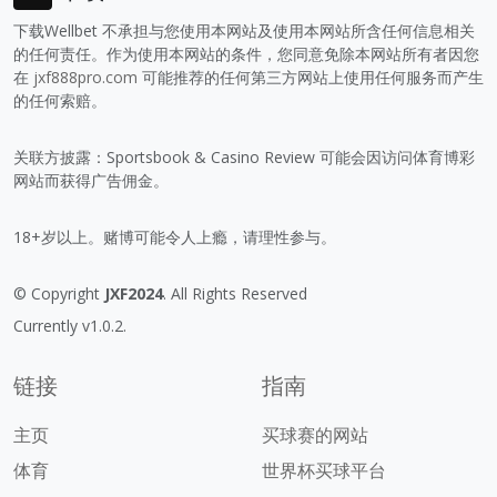
下载Wellbet 不承担与您使用本网站及使用本网站所含任何信息相关
的任何责任。作为使用本网站的条件，您同意免除本网站所有者因您
在
jxf888pro.com
可能推荐的任何第三方网站上使用任何服务而产生
的任何索赔。
关联方披露：Sportsbook & Casino Review 可能会因访问体育博彩
网站而获得广告佣金。
18+岁以上。赌博可能令人上瘾，请理性参与。
© Copyright
JXF2024
. All Rights Reserved
Currently v1.0.2.
链接
指南
主页
买球赛的网站
体育
世界杯买球平台