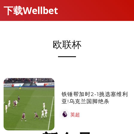
下载Wellbet
欧联杯
铁锤帮加时2-1挑选塞维利
亚!乌克兰国脚绝杀
英超