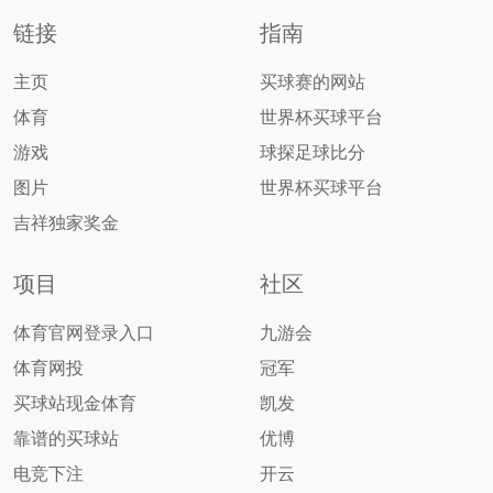
链接
指南
主页
买球赛的网站
体育
世界杯买球平台
游戏
球探足球比分
图片
世界杯买球平台
吉祥独家奖金
项目
社区
体育官网登录入口
九游会
体育网投
冠军
买球站现金体育
凯发
靠谱的买球站
优博
电竞下注
开云