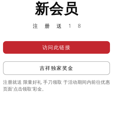
新会员
注册送18
访问此链接
吉祥独家奖金
注册就送 限量好礼 手刀领取 于活动期间内前往优惠
页面”点击领取”彩金。