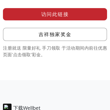
访问此链接
吉祥独家奖金
注册就送 限量好礼 手刀领取 于活动期间内前往优惠
页面”点击领取”彩金。
下载Wellbet